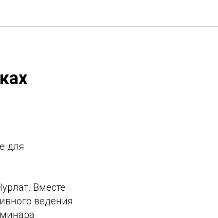
ках
е для
Нурлат. Вместе
ивного ведения
еминара