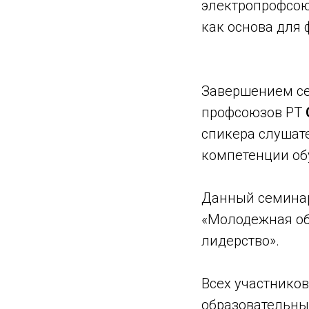
электропрофсо
как основа для
Завершением се
профсоюзов РТ
спикера слушат
компетенции об
Данный семинар
«Молодежная о
лидерство».
Всех участнико
образовательны