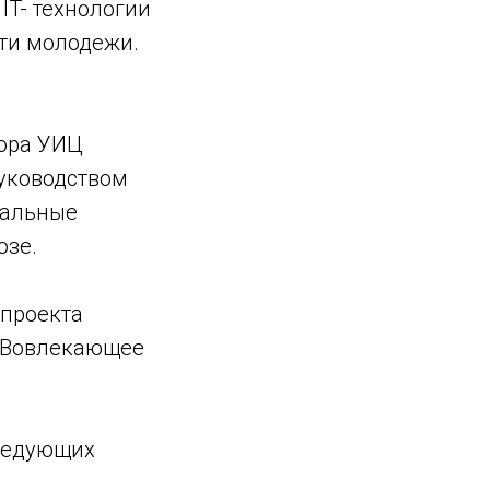
IT- технологии
ти молодежи.
тора УИЦ
уководством
нальные
юзе.
проекта
«Вовлекающее
следующих