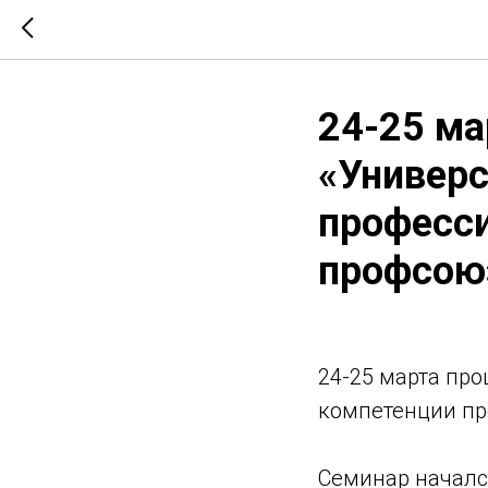
24-25 ма
«Универс
професс
профсою
24-25 марта пр
компетенции пр
Семинар началс