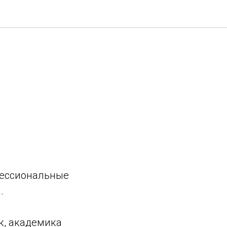
фессиональные
.
к, академика