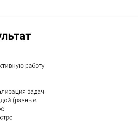
ультат
ктивную работу
ализация задач.
ндой (разные
ое
стро