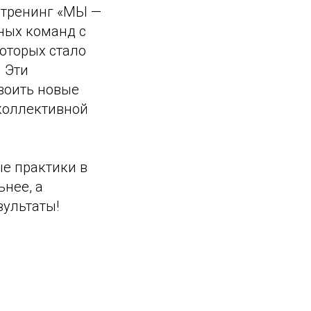
 тренинг «МЫ —
ных команд с
оторых стало
 Эти
воить новые
 коллективной
е практики в
ьнее, а
зультаты!