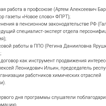
ая работа в профсоюзе (Артем Алексеевич Бар
р газеты «Новое слово» ФПРТ);
енения в пенсионном законодательстве РФ (Га
едущий специалист-эксперт отдела персонифи
я);
совой работы в ППО (Регина Данииловна Яруш
;
 договор как инструмент продвижения интере
лексей Леонидович Ильин, председатель респ
ганизации работников химических отраслей
и).
ервого дня программы слушатели поблагодари
рмацию.