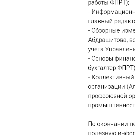
работы ФПРТ);
- Информационн
главный редакто
- Обзорные изм
Абдрашитова, в
учета Управлени
- Основы финан
бухгалтер ФПРТ)
- Коллективный
организации (А
профсоюзной ор
промышленност
По окончании п
полезную инфо