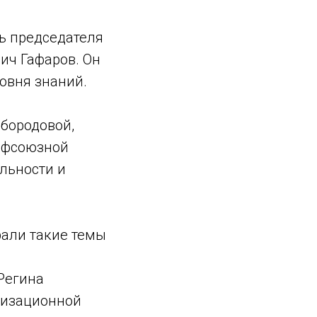
ь председателя
ич Гафаров. Он
овня знаний.
бородовой,
офсоюзной
льности и
рали такие темы
Регина
низационной