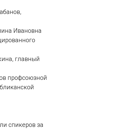
абанов,
лина Ивановна
цированного
кина, главный
сов профсоюзной
убликанской
ли спикеров за