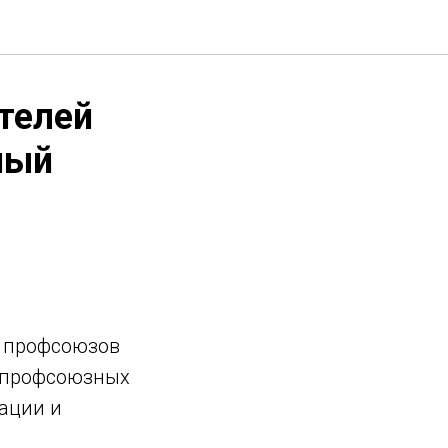
телей
ный
а профсоюзов
 профсоюзных
ации и