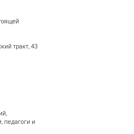
стоящей
кий тракт, 43
и
ий,
, педагоги и