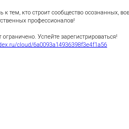
 к тем, кто строит сообщество осознанных, в
тственных профессионалов!
 ограничено. Успейте зарегистрироваться!
andex.ru/cloud/6a0093a14936398f3e4f1a56